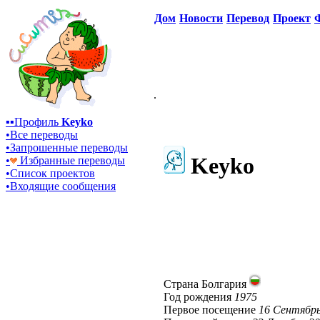
Дом
Новости
Перевод
Проект
.
▪▪‎Профиль
Keyko
•‎Все переводы
•‎Запрошенные переводы
Keyko
•‎
Избранные переводы
•‎Cписок проектов
•‎Входящие сообщения
Страна
‎Болгария
Год рождения
‎
1975
Первое посещение
‎
16 Сентябрь