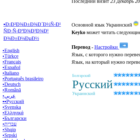
Последний визит
‎
23 Декабрь 20
▪Ð¡Ð²Ð¾Ð±Ð¾Ð´Ð½Ñ‹Ð¹
Основной язык
‎Украинский
ÑÐ·Ñ‹ÐºÐ¾Ð²Ð¾Ð¹
Keyko
может читать следующи
Ð¾Ð±Ð¼ÐµÐ½
Перевод -
Настройки
•‎English
Язык, с которого нужно переве
•‎Türkçe
•‎Français
Язык, на который нужно перев
•‎Español
•‎Italiano
Болгарский
•‎Português brasileiro
Русский
•‎Deutsch
•‎Română
Украинский
•‎عربي
▪▪‎Русский
•‎Svenska
•‎Ελληνικά
•‎Български
•‎עברית
•‎Shqip
•‎Srpski