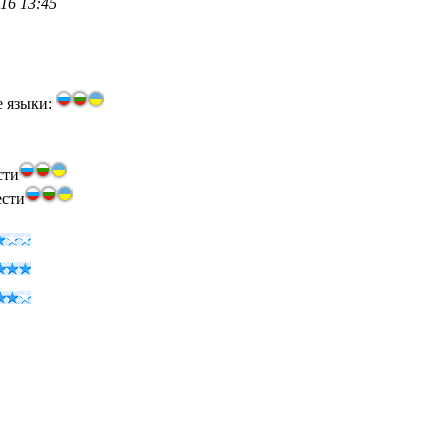
16 13:45
е языки:
сти
ести