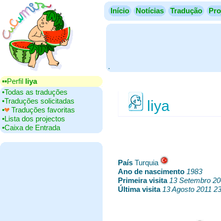
Início
Notícias
Tradução
Pro
.
▪▪‎Perfil
liya
•‎Todas as traduções
•‎Traduções solicitadas
liya
•‎
Traduções favoritas
•‎Lista dos projectos
•‎Caixa de Entrada
País
‎Turquia
Ano de nascimento
‎
1983
Primeira visita
‎
13 Setembro 20
Última visita
‎
13 Agosto 2011 23