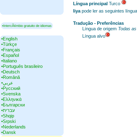
Língua principal
‎Turco
liya
pode ler as seguintes língu
Tradução - Preferências
▪IntercÃ¢mbio gratuito de idiomas
Língua de origem
Todas as
Língua alvo
•‎English
•‎Türkçe
•‎Français
•‎Español
•‎Italiano
•‎Português brasileiro
•‎Deutsch
•‎Română
•‎عربي
•‎Русский
•‎Svenska
•‎Ελληνικά
•‎Български
•‎עברית
•‎Shqip
•‎Srpski
•‎Nederlands
•‎Dansk