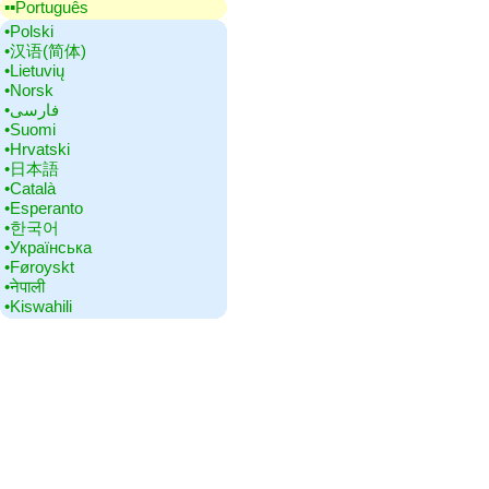
▪▪‎Português
•‎Polski
•‎汉语(简体)
•‎Lietuvių
•‎Norsk
•‎فارسی
•‎Suomi
•‎Hrvatski
•‎日本語
•‎Català
•‎Esperanto
•‎한국어
•‎Українська
•‎Føroyskt
•‎नेपाली
•‎Kiswahili