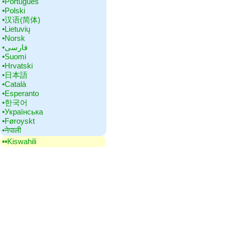
•‎Português
•‎Polski
•‎汉语(简体)
•‎Lietuvių
•‎Norsk
•‎فارسی
•‎Suomi
•‎Hrvatski
•‎日本語
•‎Català
•‎Esperanto
•‎한국어
•‎Українська
•‎Føroyskt
•‎नेपाली
▪▪‎Kiswahili