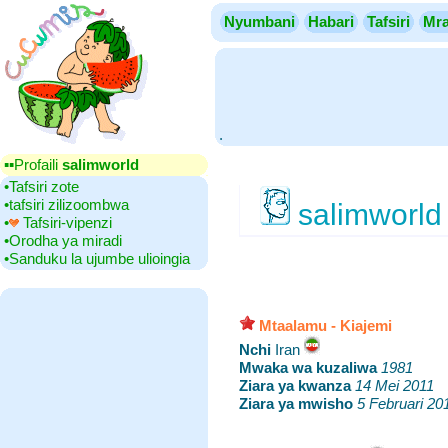
Nyumbani
Habari
Tafsiri
Mra
.
▪▪‎Profaili
salimworld
•‎Tafsiri zote
•‎tafsiri zilizoombwa
salimworl
•‎
Tafsiri-vipenzi
•‎Orodha ya miradi
•‎Sanduku la ujumbe ulioingia
Mtaalamu - Kiajemi
Nchi
‎Iran
Mwaka wa kuzaliwa
‎
1981
Ziara ya kwanza
‎
14 Mei 2011
Ziara ya mwisho
‎
5 Februari 20