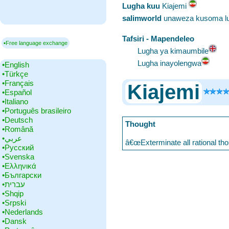
Lugha kuu
‎Kiajemi
salimworld
unaweza kusoma lu
Tafsiri - Mapendeleo
▪Free language exchange
Lugha ya kimaumbile
Lugha inayolengwa
•‎English
•‎Türkçe
•‎Français
Kiajemi
•‎Español
•‎Italiano
•‎Português brasileiro
•‎Deutsch
Thought
•‎Română
•‎عربي
â€œExterminate all rational th
•‎Русский
•‎Svenska
•‎Ελληνικά
•‎Български
•‎עברית
•‎Shqip
•‎Srpski
•‎Nederlands
•‎Dansk