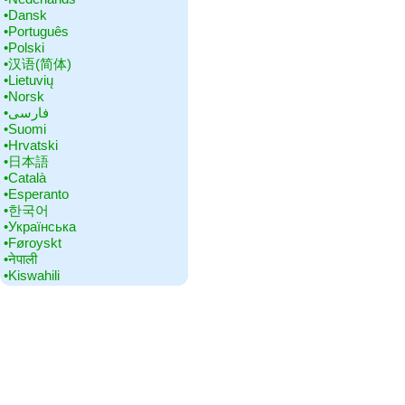
•‎Dansk
•‎Português
•‎Polski
•‎汉语(简体)
•‎Lietuvių
•‎Norsk
•‎فارسی
•‎Suomi
•‎Hrvatski
•‎日本語
•‎Català
•‎Esperanto
•‎한국어
•‎Українська
•‎Føroyskt
•‎नेपाली
•‎Kiswahili