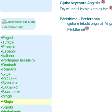
Gjuha kryesore
‎Anglisht
Try
mund t'i lexojë këto gjuhë:
Përkthime - Preferenca
gjuha e tekstit origjinal
Të gj
▪Shkembime falas
Përkthe në
•‎English
•‎Türkçe
•‎Français
•‎Español
•‎Italiano
•‎Português brasileiro
•‎Deutsch
•‎Română
•‎عربي
•‎Русский
•‎Svenska
•‎Ελληνικά
•‎Български
•‎עברית
▪▪‎Shqip
•‎Srpski
•‎Nederlands