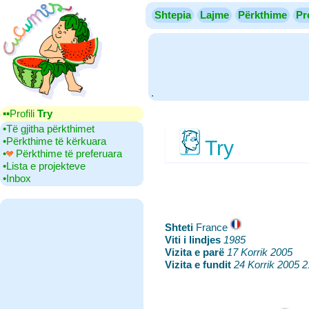
Shtepia
Lajme
Përkthime
Pr
.
▪▪‎Profili
Try
•‎Të gjitha përkthimet
•‎Përkthime të kërkuara
Try
•‎
Përkthime të preferuara
•‎Lista e projekteve
•‎Inbox
Shteti
‎France
Viti i lindjes
‎
1985
Vizita e parë
‎
17 Korrik 2005
Vizita e fundit
‎
24 Korrik 2005 2