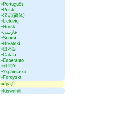
•‎Português
•‎Polski
•‎汉语(简体)
•‎Lietuvių
•‎Norsk
•‎فارسی
•‎Suomi
•‎Hrvatski
•‎日本語
•‎Català
•‎Esperanto
•‎한국어
•‎Українська
•‎Føroyskt
▪▪‎नेपाली
•‎Kiswahili