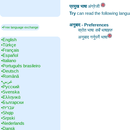
प्रमुख भाषा
‎अंग्रेजी
Try
can read the following lang
अनुबाद - Preferences
▪Free language exchange
स्रोत भाषा
सबै भाषाहरु
अनुबाद गर्नुपर्ने भाषा
•‎English
•‎Türkçe
•‎Français
•‎Español
•‎Italiano
•‎Português brasileiro
•‎Deutsch
•‎Română
•‎عربي
•‎Русский
•‎Svenska
•‎Ελληνικά
•‎Български
•‎עברית
•‎Shqip
•‎Srpski
•‎Nederlands
•‎Dansk