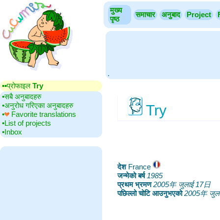
मुख्य
समाचार
अनुबाद
Project
पृष्ठ
.
▪▪‎प्रोफाइल
Try
•‎सबै अनुबादहरु
•‎अनुरोध गरिएका अनुबादहरु
Try
•‎
Favorite translations
•‎List of projects
•‎Inbox
देश
‎France
जन्मेको बर्ष
‎
1985
प्रथम भ्रमण
‎
2005年 जुलाई 17日
पछिल्लो चोटि आउनुभएको
‎
2005年 जुल