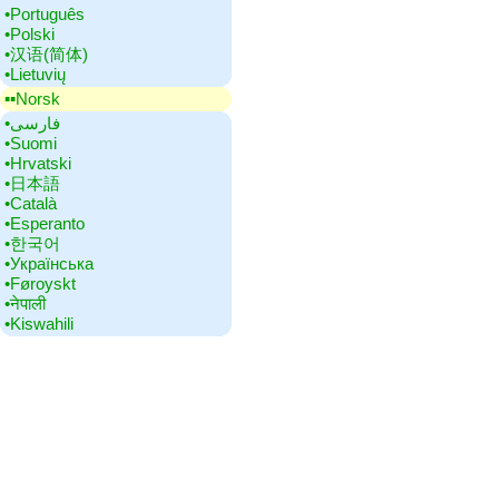
•‎Português
•‎Polski
•‎汉语(简体)
•‎Lietuvių
▪▪‎Norsk
•‎فارسی
•‎Suomi
•‎Hrvatski
•‎日本語
•‎Català
•‎Esperanto
•‎한국어
•‎Українська
•‎Føroyskt
•‎नेपाली
•‎Kiswahili