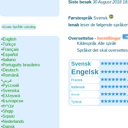
Siste besøk
‎
30 August 2018 18
Førstespråk
‎Svensk
lenab
leser de følgende språke
▪Gratis SprÃ¥k-veksling
Oversettelse -
Innstillinger
•‎English
Kildespråk
Alle språk
•‎Türkçe
•‎Français
Språket det skal oversettes 
•‎Español
•‎Italiano
Svensk
•‎Português brasileiro
•‎Deutsch
Engelsk
•‎Română
•‎عربي
Fransk
•‎Русский
Italiensk
•‎Svenska
Gresk
•‎Ελληνικά
•‎Български
Tyrkisk
•‎עברית
•‎Shqip
•‎Srpski
•‎Nederlands
•‎Dansk