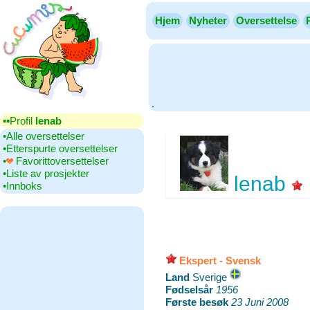
Hjem
Nyheter
Oversettelse
.
▪▪‎Profil
lenab
•‎Alle oversettelser
•‎Etterspurte oversettelser
•‎
Favorittoversettelser
•‎Liste av prosjekter
lenab
•‎Innboks
Ekspert - Svensk
Land
‎Sverige
Fødselsår
‎
1956
Første besøk
‎
23 Juni 2008