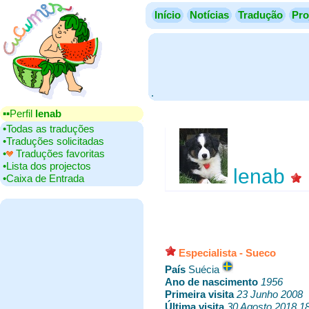
Início
Notícias
Tradução
Pro
.
▪▪‎Perfil
lenab
•‎Todas as traduções
•‎Traduções solicitadas
•‎
Traduções favoritas
•‎Lista dos projectos
lenab
•‎Caixa de Entrada
Especialista - Sueco
País
‎Suécia
Ano de nascimento
‎
1956
Primeira visita
‎
23 Junho 2008
Última visita
‎
30 Agosto 2018 1