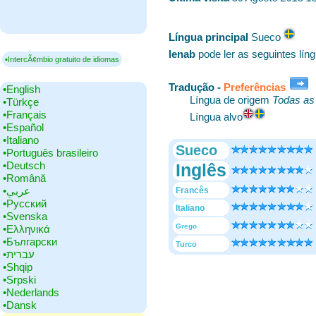
Língua principal
‎Sueco
lenab
pode ler as seguintes lín
▪IntercÃ¢mbio gratuito de idiomas
Tradução -
Preferências
•‎English
Língua de origem
Todas as
•‎Türkçe
•‎Français
Língua alvo
•‎Español
•‎Italiano
Sueco
•‎Português brasileiro
•‎Deutsch
Inglês
•‎Română
•‎عربي
Francês
•‎Русский
Italiano
•‎Svenska
Grego
•‎Ελληνικά
•‎Български
Turco
•‎עברית
•‎Shqip
•‎Srpski
•‎Nederlands
•‎Dansk