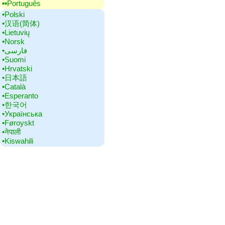
▪▪‎Português
•‎Polski
•‎汉语(简体)
•‎Lietuvių
•‎Norsk
•‎فارسی
•‎Suomi
•‎Hrvatski
•‎日本語
•‎Català
•‎Esperanto
•‎한국어
•‎Українська
•‎Føroyskt
•‎नेपाली
•‎Kiswahili