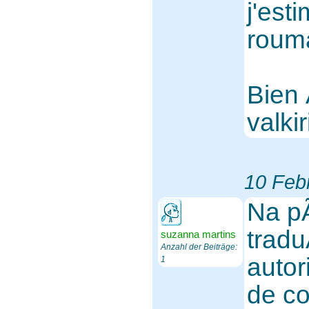
j'est
rouma
Bien
valkir
10 Feb
Na p
trad
suzanna martins
Anzahl der Beiträge:
autor
1
de co