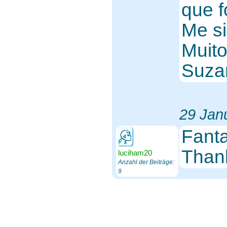
que 
Me si
Muito
Suza
29 Jan
Fanta
Than
luciham20
Anzahl der Beiträge:
9