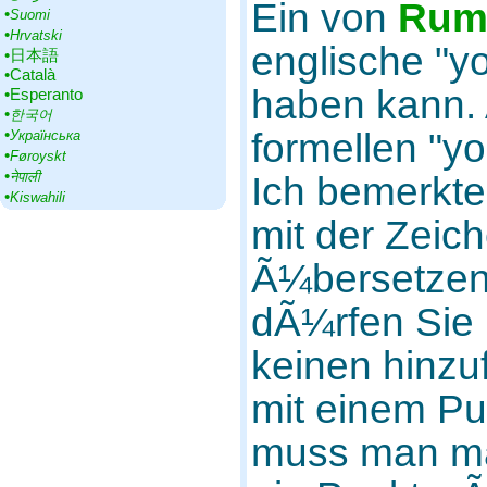
Ein von
Rum
•‎
Suomi
•‎
Hrvatski
englische "y
•‎日本語
•‎Català
haben kann. 
•‎Esperanto
•‎
한국어
•‎
formellen "yo
Українська
•‎
Føroyskt
•‎
नेपाली
Ich bemerkt
•‎
Kiswahili
mit der Zeic
Ã¼bersetzend
dÃ¼rfen Sie
keinen hinzu
mit einem Pu
muss man m