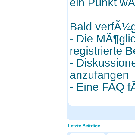
ein Punkt wÃ
Bald verfÃ¼g
- Die MÃ¶glic
registrierte
- Diskussio
anzufangen
- Eine FAQ f
Letzte Beiträge