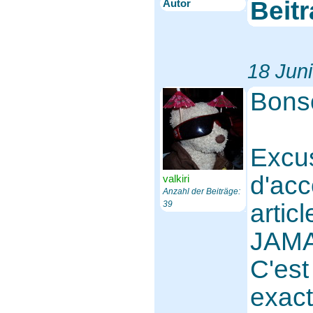
Beit
Autor
18 Jun
Bonso
Excus
d'acc
valkiri
Anzahl der Beiträge:
39
articl
JAMAI
C'est 
exact