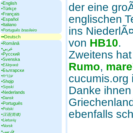
•‎English
der eine gro
•‎Türkçe
•‎Français
englischen T
•‎Español
•‎Italiano
ins NiederlÃ¤
•‎
Português brasileiro
▪▪‎Deutsch
von
HB10
.
•‎Română
•‎عربي
Zweitens ha
•‎Русский
•‎Svenska
Rumo
,
mare
•‎
Ελληνικά
•‎Български
cucumis.org 
•‎
עברית
•‎Shqip
•‎
Danke ihnen 
Srpski
•‎Nederlands
•‎
Dansk
Griechenland
•‎Português
•‎
Polski
ebenfalls sch
•‎
汉语(简体)
•‎
Lietuvių
•‎
Norsk
•‎
فارسی