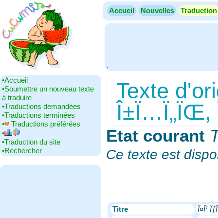
Accueil
Nouvelles
Traduction
.
•‎Accueil
Texte d'ori
•‎Soumettre un nouveau texte
à traduire
Î±Ï…Ï„ÏŒ, Î
•‎Traductions demandées
•‎Traductions terminées
•‎
Traductions préférées
Etat courant
‎
T
•‎
•‎Traduction du site
•‎Rechercher
Ce texte est disp
Titre
Î¤Î¹ Ïƒ