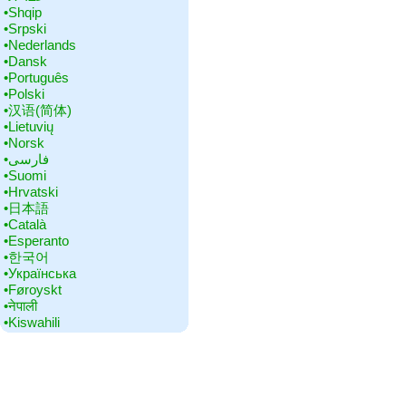
•‎Shqip
•‎Srpski
•‎Nederlands
•‎Dansk
•‎Português
•‎Polski
•‎汉语(简体)
•‎Lietuvių
•‎Norsk
•‎فارسی
•‎Suomi
•‎Hrvatski
•‎日本語
•‎Català
•‎Esperanto
•‎한국어
•‎Українська
•‎Føroyskt
•‎नेपाली
•‎Kiswahili