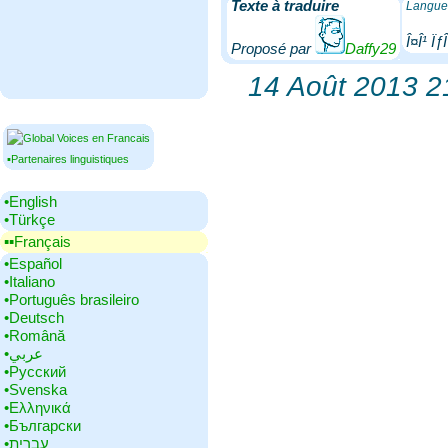
Texte à traduire
Langue 
Î¤Î¹ Ïƒ
Proposé par
Daffy29
14 Août 2013 2
▪Partenaires linguistiques
•‎English
•‎Türkçe
▪▪‎Français
•‎Español
•‎Italiano
•‎Português brasileiro
•‎Deutsch
•‎Română
•‎عربي
•‎Русский
•‎Svenska
•‎Ελληνικά
•‎Български
•‎עברית