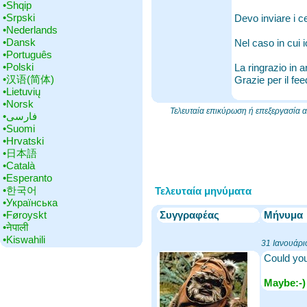
•‎Shqip
•‎Srpski
Devo inviare i ce
•‎Nederlands
•‎Dansk
Nel caso in cui i
•‎Português
•‎Polski
La ringrazio in a
•‎汉语(简体)
Grazie per il fe
•‎Lietuvių
•‎Norsk
Τελευταία επικύρωση ή επεξεργασία
•‎فارسی
•‎Suomi
•‎Hrvatski
•‎日本語
•‎Català
•‎Esperanto
•‎한국어
Τελευταία μηνύματα
•‎Українська
•‎Føroyskt
Συγγραφέας
Μήνυμα
•‎नेपाली
•‎Kiswahili
31 Ιανουάρι
Could you
Maybe:-)