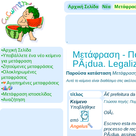
Αρχική Σελίδα
Νέα
Μετάφρα
.
•‎Αρχική Σελίδα
Μετάφραση - Πορ
•‎Υποβάλλετε ένα νέο κείμενο
για μετάφραση
PÃ¡dua. Legali
•‎Ζητούμενες μεταφράσεις
•‎Ολοκληρωμένες
Παρούσα κατάσταση
‎
Μετάφρασ
μεταφράσεις
Αυτό το κείμενο είναι διαθέσιμο στις ακόλ
•‎
Αγαπημένες μεταφράσεις
•‎
•‎Μετάφραση ιστοσελίδας
τίτλος
Ã€ prefeitura d
•‎Αναζήτηση
Κείμενο
Γλώσσα πηγής: Πορ
Υποβλήθηκε
OlÃ¡.
από
Escrevo esta me
Angelus
processo de rec
PÃ¡dua, assinada