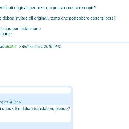
rtificati originali per posta, o possono essere copie?
o debba inviare gli originali, temo che potrebbero essersi persi!
nticipo per l'attenzione.
edback
 από
alexfatt
- 2 Φεβρουάριος 2019 14:31
ος 2019 16:37
 check the Italian translation, please?