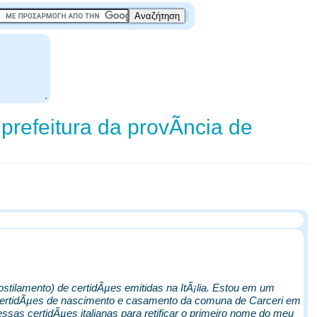
.
prefeitura da provÃ­ncia de
tilamento) de certidÃµes emitidas na ItÃ¡lia. Estou em um
as certidÃµes de nascimento e casamento da comuna de Carceri em
 essas certidÃµes italianas para retificar o primeiro nome do meu