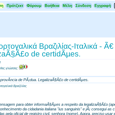
ση
Πρότζεκτ
Φόρουμ
Βοήθεια
Μέλη
Σύνδεση
Εγγραφή
τογαλικά Βραζιλίας-Ιταλικά - Ã€ 
zaÃ§Ã£o de certidÃµes.
η
ουθες γλώσσες:
a provÃ­ncia de PÃ¡dua. LegalizaÃ§Ã£o de certidÃµes.
τογαλικά Βραζιλίας
nsagem para obter informaÃ§Ãµes a respeito da legalizaÃ§Ã£o (apos
onhecimento da cidadania italiana "ius sanguinis" e jÃ¡ consegui 
s pela oficial de registro civil, senhora (nome). Agora, preciso usar