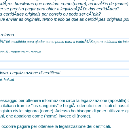
tidÃµes brasileiras que constam como (nome), ao invÃ©s de (nome)
er se preciso pagar para obter a legalizaÃ§Ã£o das certidÃµes?
s certidÃµes originais por correio ou pode ser cÃ³pia?
ue enviar as originais, tenho medo de que as certidÃµes originais p
retorno.
Ãªs" foi escolhido para ajudar como ponte para a traduÃ§Ã£o para o idioma de inter
ido Ã Prefettura di Padova.
ova. Legalizzazione di certificati
: Ιταλικά
saggio per ottenere informazioni circa la legalizzazione (apostilla) di 
a italiana tramite "ius sanguinis" e ho giÃ ottenuto i certificati di nas
egistro civile, signora (nome). Adesso ho bisogno di poter utilizzare que
iliani, che appaiono come (nome) invece di (nome).
occorre pagare per ottenere la legalizzazione dei certificati.