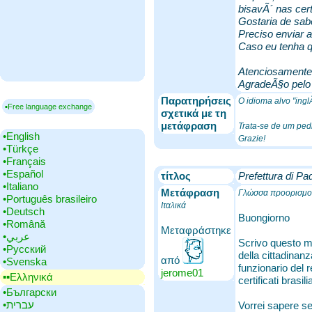
bisavÃ´ nas cer
Gostaria de sab
Preciso enviar a
Caso eu tenha q
Atenciosamente
AgradeÃ§o pelo 
Παρατηρήσεις
O idioma alvo "ingl
▪Free language exchange
σχετικά με τη
μετάφραση
Trata-se de um ped
•‎English
Grazie!
•‎Türkçe
•‎Français
•‎Español
τίτλος
Prefettura di Pad
•‎Italiano
Μετάφραση
Γλώσσα προορισμού
•‎Português brasileiro
Ιταλικά
•‎Deutsch
Buongiorno
•‎Română
Μεταφράστηκε
•‎عربي
Scrivo questo mes
•‎Русский
della cittadinanz
από
•‎Svenska
funzionario del r
jerome01
▪▪‎Ελληνικά
certificati bras
•‎Български
•‎עברית
Vorrei sapere se 